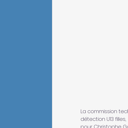
La commission tec
détection U13 fille
pour Christophe Gab