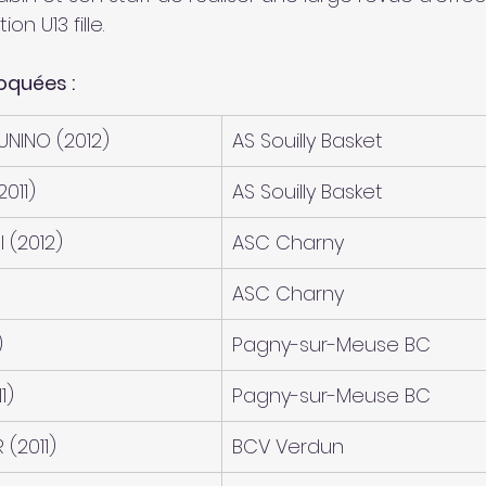
on U13 fille.
oquées :
UNINO (2012)
AS Souilly Basket
011)
AS Souilly Basket
 (2012)
ASC Charny
ASC Charny
)
Pagny-sur-Meuse BC
1)
Pagny-sur-Meuse BC
 (2011)
BCV Verdun