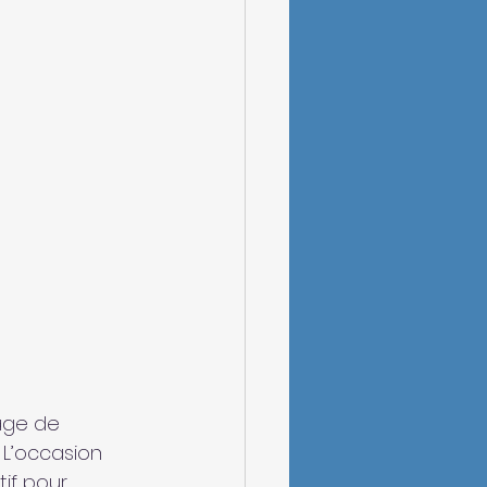
age de 
 L’occasion 
if pour 