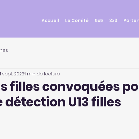
Accueil
Le Comité
5x5
3x3
Parten
unes
1 sept. 2023
1 min de lecture
s filles convoquées po
 détection U13 filles