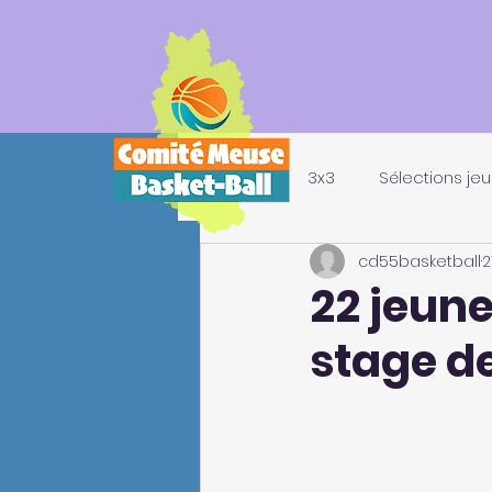
All Posts
3x3
Sélections je
cd55basketball
2
22 jeune
stage de