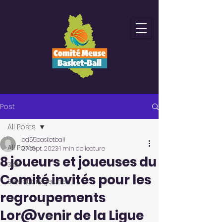
Post
All Posts
cd55basketball
All Posts
27 sept. 2023
1 min de lecture
8 joueurs et joueuses du
3x3
Comité invités pour les
Sélections jeunes
regroupements
Lor@venir de la Ligue