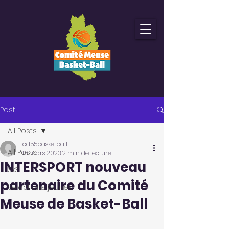
Post
All Posts
cd55basketball
All Posts
16 mars 2023
2 min de lecture
INTERSPORT nouveau
3x3
partenaire du Comité
Sélections jeunes
Meuse de Basket-Ball