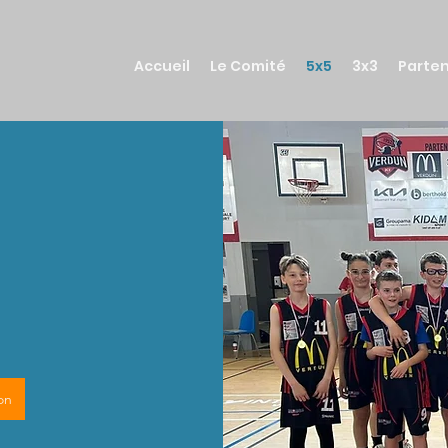
Accueil
Le Comité
5x5
3x3
Parten
on