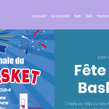
Accueil
Le Comité
5x5
3x3
Parten
sam. 0
Fête
Bas
Créée en 1994, la Fête