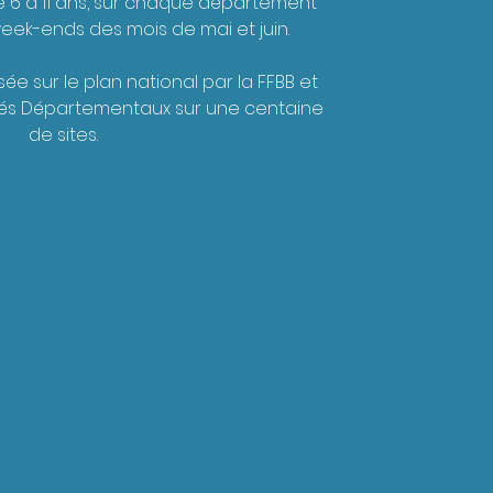
 6 à 11 ans, sur chaque département
week-ends des mois de mai et juin.
ée sur le plan national par la FFBB et
tés Départementaux sur une centaine
de sites.