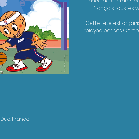
année des enfants de
français tous les 
Cette fête est organis
relayée par ses Comi
-Duc, France