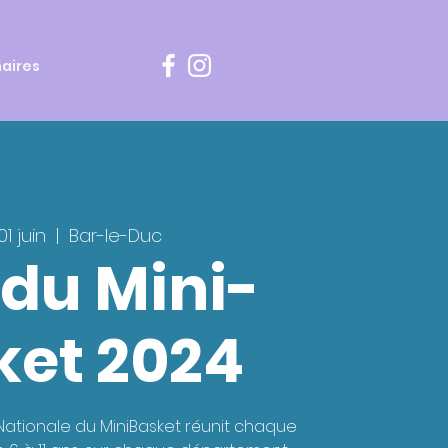
aires
1 juin
  |  
Bar-le-Duc
 du Mini-
ket 2024
 Nationale du MiniBasket réunit chaque